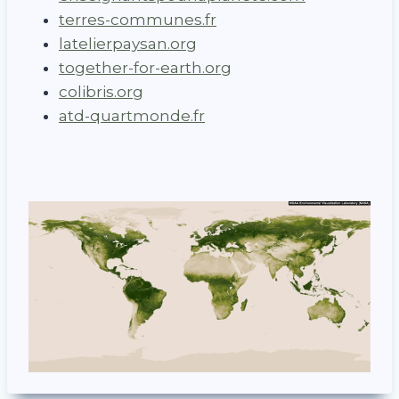
terres-communes.fr
latelierpaysan.org
together-for-earth.org
colibris.org
atd-quartmonde.fr