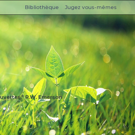
Bibliothèque
Jugez vous-mêmes
uvertes." R.W. Emerson