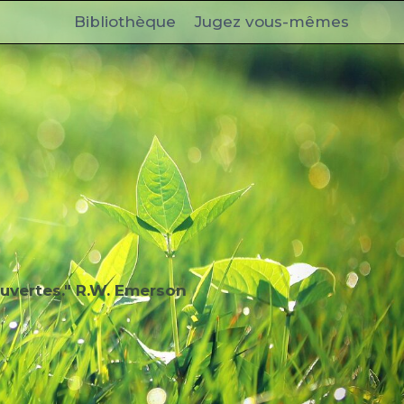
Bibliothèque
Jugez vous-mêmes
uvertes." R.W. Emerson