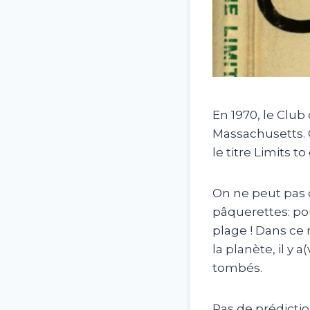
En 1970, le Clu
Massachusetts. 
le titre Limits t
On ne peut pas 
pâquerettes: pou
plage ! Dans ce 
la planète, il y
tombés.
Pas de prédictio