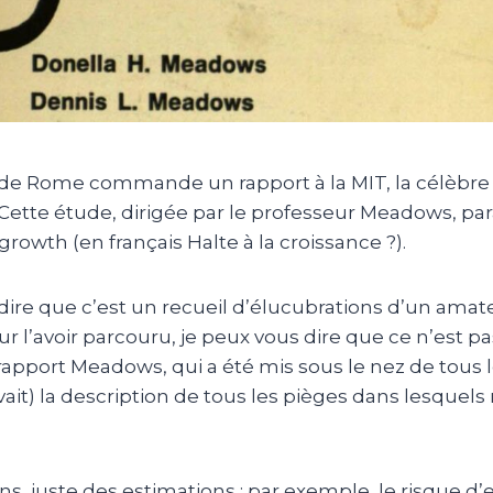
b de Rome commande un rapport à la MIT, la célèbre 
Cette étude, dirigée par le professeur Meadows, par
o growth (en français Halte à la croissance ?).
dire que c’est un recueil d’élucubrations d’un amat
r l’avoir parcouru, je peux vous dire que ce n’est p
rapport Meadows, qui a été mis sous le nez de tous 
 a(vait) la description de tous les pièges dans lesqu
ns, juste des estimations ; par exemple, le risque 