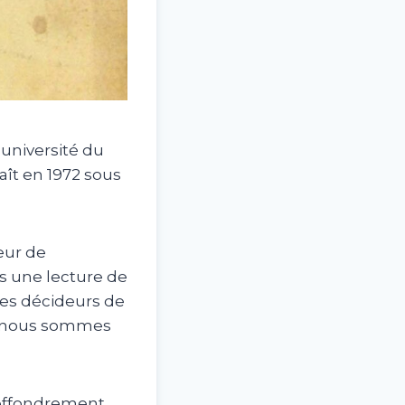
université du
aît en 1972 sous
eur de
as une lecture de
les décideurs de
els nous sommes
d’effondrement